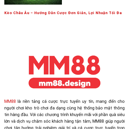
Kèo Châu Âu – Hướng Dẫn Cược Đơn Giản, Lợi Nhuận Tối Đa
MM88
là nền tảng cá cược trực tuyến uy tín, mang đến cho
người chơi kho trò chơi đa dạng cùng hệ thống bảo mật thông
tin hàng đầu. Với các chương trình khuyến mãi với phần quà siêu
lớn và dịch vụ chăm sóc khách hàng tận tâm, MM88 giúp người
chơi tận hưởng trải nghiệm giải trí và cá cược trực tuyến trọn