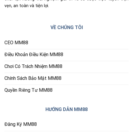
vẹn, an toàn và tiện lợi.
VỀ CHÚNG TÔI
CEO MM88
Điều Khoản Điều Kiện MM88
Chơi Có Trách Nhiệm MM88
Chính Sách Bảo Mật MM88
Quyền Riêng Tư MM88
HƯỚNG DẪN MM88
Đăng Ký MM88