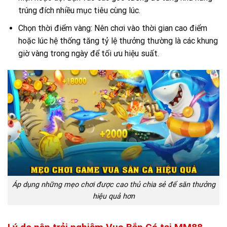
trúng đích nhiều mục tiêu cùng lúc.
Chọn thời điểm vàng: Nên chơi vào thời gian cao điểm
hoặc lúc hệ thống tăng tỷ lệ thưởng thường là các khung
giờ vàng trong ngày để tối ưu hiệu suất.
Áp dụng những mẹo chơi được cao thủ chia sẻ để săn thưởng
hiệu quả hơn