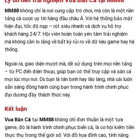
Lý do nên trải nghiệm Vua Bắn Cá tại MM88
MM88
không chỉ là nơi cung cấp trò chơi, mà còn là một nền
tảng cá cược uy tín hàng đầu châu Á. Với hệ thống bảo mật
hiện đại, tốc độ nạp – rút siêu nhanh và dịch vụ hỗ trợ
khách hàng 24/7. Hội viên hoàn toàn yên tâm trải nghiệm
mà không cần lo lắng về bất kỳ rủi ro về dữ liệu game hay hệ
thống.
Ngoài ra, giao diện mượt mà, dễ sử dụng trên mọi nền tảng
– từ PC đến điện thoại, giúp bạn có thể truy cập và săn cá
mọi lúc mọi nơi. Dù bạn là tân binh hay lão làng, nhà cái luôn
sẵn sàng đồng hành cùng bạn trong hành trình chinh phục
đại dương đầy thách thức này.
Kết luận
Vua Bắn Cá
tại
MM88
không chỉ đơn thuần là một tựa
game, đó là hành trình chinh phục biển cả, là cơ hội kiếm tiền
thực thụ trong thế giới số. Với đồ họa đỉnh cao, tính năng