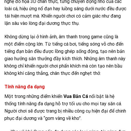
nghệ đồ họa 3D chân thực, từng chuyển động nhỏ của các
loài cá, hiệu ứng nổ đạn hay luồng sáng dưới nước đều được
tái hiện mượt mà. Khiến người chơi có cảm giác như đang
lặn sâu vào lòng đại dương thực thụ.
Không dừng lại ở hình ảnh, âm thanh trong game cũng là
một điểm cộng lớn. Từ tiếng cá bơi, tiếng sóng vỗ cho đến
tiếng đạn bắn đều được lồng ghép sống động, tạo nên bản
giao hưởng săn thưởng đầy kích thích. Những âm thanh này
không chỉ khiến người chơi phấn khích mà còn tạo nên bầu
không khí căng thẳng, chân thực đến nghẹt thở.
Tính năng đa dạng
Một trong những điểm khiến
Vua Bắn Cá
nổi bật là hệ
thống tính năng đa dạng hỗ trợ tối ưu cho mọi tay săn cá.
Người chơi sẽ được trang bị nhiều công cụ hiện đại để chinh
phục đại dương và “gom vàng về kho”.