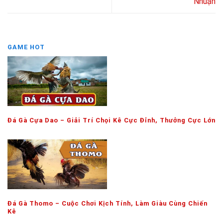
Nhuận
GAME HOT
Đá Gà Cựa Dao – Giải Trí Chọi Kê Cực Đỉnh, Thưởng Cực Lớn
Đá Gà Thomo – Cuộc Chơi Kịch Tính, Làm Giàu Cùng Chiến
Kê