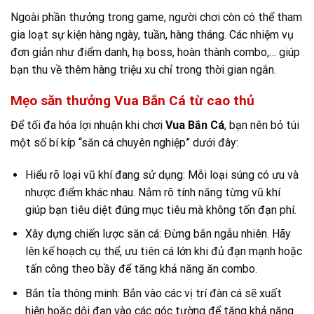
Ngoài phần thưởng trong game, người chơi còn có thể tham
gia loạt sự kiện hàng ngày, tuần, hàng tháng. Các nhiệm vụ
đơn giản như điểm danh, hạ boss, hoàn thành combo,… giúp
bạn thu về thêm hàng triệu xu chỉ trong thời gian ngắn.
Mẹo săn thưởng Vua Bắn Cá từ cao thủ
Để tối đa hóa lợi nhuận khi chơi
Vua Bắn Cá
, bạn nên bỏ túi
một số bí kíp “săn cá chuyên nghiệp” dưới đây:
Hiểu rõ loại vũ khí đang sử dụng: Mỗi loại súng có ưu và
nhược điểm khác nhau. Nắm rõ tính năng từng vũ khí
giúp bạn tiêu diệt đúng mục tiêu mà không tốn đạn phí.
Xây dựng chiến lược săn cá: Đừng bắn ngẫu nhiên. Hãy
lên kế hoạch cụ thể, ưu tiên cá lớn khi đủ đạn mạnh hoặc
tấn công theo bầy để tăng khả năng ăn combo.
Bắn tỉa thông minh: Bắn vào các vị trí đàn cá sẽ xuất
hiện hoặc dội đạn vào các góc tường để tăng khả năng