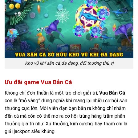
Kho vũ khí săn cá đa dạng, đổi thưởng thú vị
Ưu đãi game Vua Bắn Cá
Không chỉ đơn thuần là một trò chơi giải trí,
Vua Bắn Cá
còn là “mỏ vàng” đúng nghĩa khi mang lại nhiều cơ hội săn
thưởng cực lớn. Mỗi viên đạn bạn bắn ra không chỉ nhắm
đến cá mà còn có thể mở ra cơ hội trúng hàng trăm phần
thưởng giá trị như: Xu thưởng, kim cương, hay thậm chí là
giải jackpot siêu khủng.